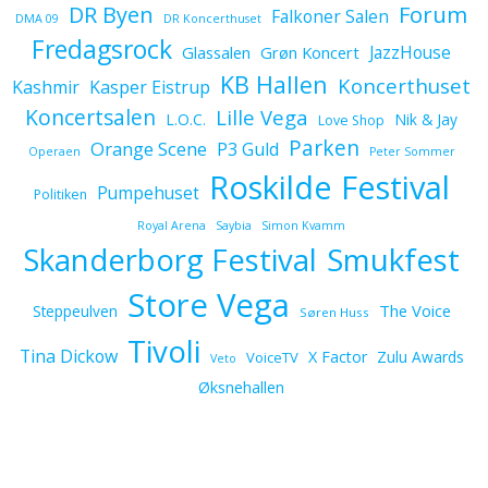
Forum
DR Byen
Falkoner Salen
DMA 09
DR Koncerthuset
Fredagsrock
JazzHouse
Glassalen
Grøn Koncert
KB Hallen
Koncerthuset
Kashmir
Kasper Eistrup
Koncertsalen
Lille Vega
L.O.C.
Nik & Jay
Love Shop
Parken
Orange Scene
P3 Guld
Operaen
Peter Sommer
Roskilde Festival
Pumpehuset
Politiken
Royal Arena
Saybia
Simon Kvamm
Skanderborg Festival
Smukfest
Store Vega
The Voice
Steppeulven
Søren Huss
Tivoli
Tina Dickow
X Factor
Zulu Awards
VoiceTV
Veto
Øksnehallen