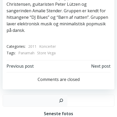
Christensen, guitaristen Peter Lützen og
sangerinden Amalie Stender. Gruppen er kendt for
hitsangene “DJ Blues” og “Børn af natten”. Gruppen
laver elektronisk musik og minimalistisk popmusik
på dansk.
Categories:
2011
Koncerter
Tags:
Panamah
Store Vega
Post
Post
Previous post
Next post
navigation
navigation
Comments are closed
Sø
Seneste fotos