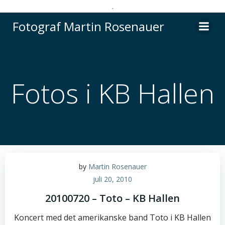
.
Videre
Fotograf Martin Rosenauer
til
indhold
Fotos i KB Hallen
by
Martin Rosenauer
juli 20, 2010
20100720 – Toto – KB Hallen
Koncert med det amerikanske band Toto i KB Hallen