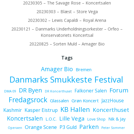
20230305 – The Savage Rose – Koncertsalen
20230303 – Blæst – Store Vega
20230302 – Lewis Capaldi – Royal Arena
20230121 – Danmarks Underholdningsorkester – Orfeo –
Konservatoriets Koncertsal
20220825 – Sorten Muld – Amager Bio
Tags
Amager Bio
Bremen
Danmarks Smukkeste Festival
Forum
DR Byen
Falkoner Salen
DMA 09
DR Koncerthuset
Fredagsrock
JazzHouse
Glassalen
Grøn Koncert
KB Hallen
Koncerthuset
Kashmir
Kasper Eistrup
Koncertsalen
Lille Vega
L.O.C.
Nik & Jay
Love Shop
Parken
Orange Scene
P3 Guld
Operaen
Peter Sommer