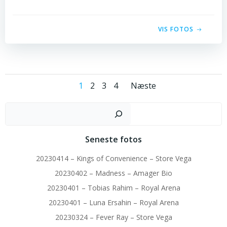
VIS FOTOS
Posts
Posts
Page
Page
Page
Page
1
2
3
4
Næste
navigation
navigatio
Sø
Seneste fotos
20230414 – Kings of Convenience – Store Vega
20230402 – Madness – Amager Bio
20230401 – Tobias Rahim – Royal Arena
20230401 – Luna Ersahin – Royal Arena
20230324 – Fever Ray – Store Vega