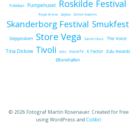
Roskilde Festival
Pumpehuset
Politiken
Royal Arena
Saybia
Simon Kvamm
Skanderborg Festival
Smukfest
Store Vega
The Voice
Steppeulven
Søren Huss
Tivoli
Tina Dickow
X Factor
Zulu Awards
VoiceTV
Veto
Øksnehallen
© 2026 Fotograf Martin Rosenauer. Created for free
using WordPress and
Colibri