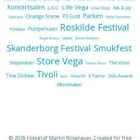
Koncertsalen
Lille Vega
L.O.C.
Nik & Jay
Love Shop
Parken
Orange Scene
P3 Guld
Operaen
Peter Sommer
Roskilde Festival
Pumpehuset
Politiken
Royal Arena
Saybia
Simon Kvamm
Skanderborg Festival
Smukfest
Store Vega
The Voice
Steppeulven
Søren Huss
Tivoli
Tina Dickow
X Factor
Zulu Awards
VoiceTV
Veto
Øksnehallen
© 2026 Fotograf Martin Rosenauer. Created for free