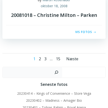
oktober 18, 2008
20081018 – Christine Milton – Parken
VIS FOTOS
Posts
Posts
Page
Page
Page
Page
1
2
3
…
15
Næste
navigation
navigatio
Sø
Seneste fotos
20230414 – Kings of Convenience – Store Vega
20230402 – Madness – Amager Bio
20230401 – Tobias Rahim – Royal Arena