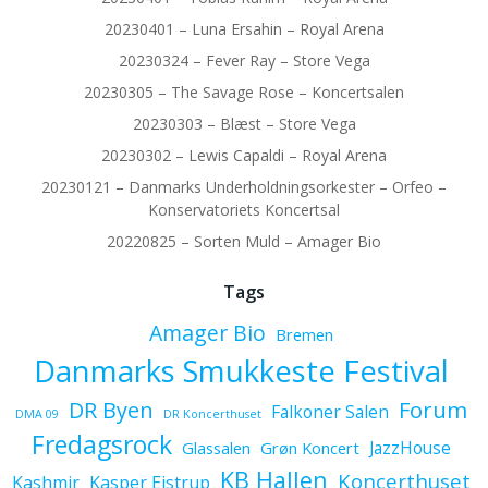
20230401 – Luna Ersahin – Royal Arena
20230324 – Fever Ray – Store Vega
20230305 – The Savage Rose – Koncertsalen
20230303 – Blæst – Store Vega
20230302 – Lewis Capaldi – Royal Arena
20230121 – Danmarks Underholdningsorkester – Orfeo –
Konservatoriets Koncertsal
20220825 – Sorten Muld – Amager Bio
Tags
Amager Bio
Bremen
Danmarks Smukkeste Festival
Forum
DR Byen
Falkoner Salen
DMA 09
DR Koncerthuset
Fredagsrock
JazzHouse
Glassalen
Grøn Koncert
KB Hallen
Koncerthuset
Kashmir
Kasper Eistrup