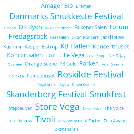
Amager Bio
Bremen
Danmarks Smukkeste Festival
Forum
DR Byen
Falkoner Salen
DMA 09
DR Koncerthuset
Fredagsrock
JazzHouse
Glassalen
Grøn Koncert
KB Hallen
Koncerthuset
Kashmir
Kasper Eistrup
Koncertsalen
Lille Vega
L.O.C.
Nik & Jay
Love Shop
Parken
Orange Scene
P3 Guld
Operaen
Peter Sommer
Roskilde Festival
Pumpehuset
Politiken
Royal Arena
Saybia
Simon Kvamm
Skanderborg Festival
Smukfest
Store Vega
The Voice
Steppeulven
Søren Huss
Tivoli
Tina Dickow
X Factor
Zulu Awards
VoiceTV
Veto
Øksnehallen