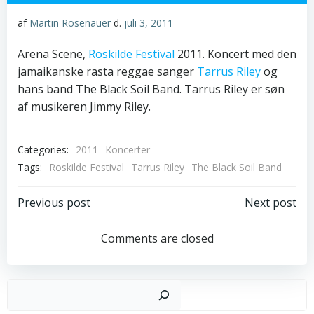
af
Martin Rosenauer
d.
juli 3, 2011
Arena Scene,
Roskilde Festival
2011. Koncert med den
jamaikanske rasta reggae sanger
Tarrus Riley
og
hans band The Black Soil Band. Tarrus Riley er søn
af musikeren Jimmy Riley.
Categories:
2011
Koncerter
Tags:
Roskilde Festival
Tarrus Riley
The Black Soil Band
Post
Post
Previous post
Next post
navigation
navigation
Comments are closed
Sø