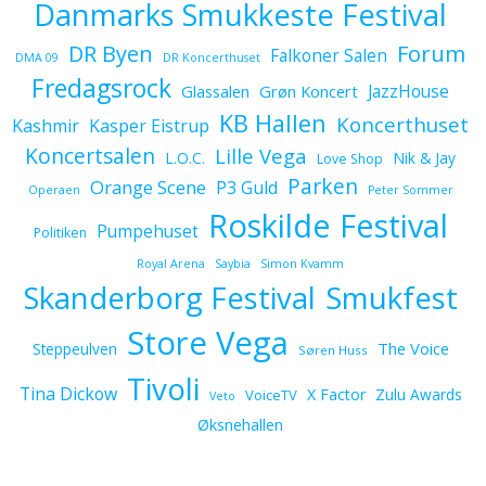
Danmarks Smukkeste Festival
Forum
DR Byen
Falkoner Salen
DMA 09
DR Koncerthuset
Fredagsrock
JazzHouse
Glassalen
Grøn Koncert
KB Hallen
Koncerthuset
Kashmir
Kasper Eistrup
Koncertsalen
Lille Vega
L.O.C.
Nik & Jay
Love Shop
Parken
Orange Scene
P3 Guld
Operaen
Peter Sommer
Roskilde Festival
Pumpehuset
Politiken
Royal Arena
Saybia
Simon Kvamm
Skanderborg Festival
Smukfest
Store Vega
The Voice
Steppeulven
Søren Huss
Tivoli
Tina Dickow
X Factor
Zulu Awards
VoiceTV
Veto
Øksnehallen