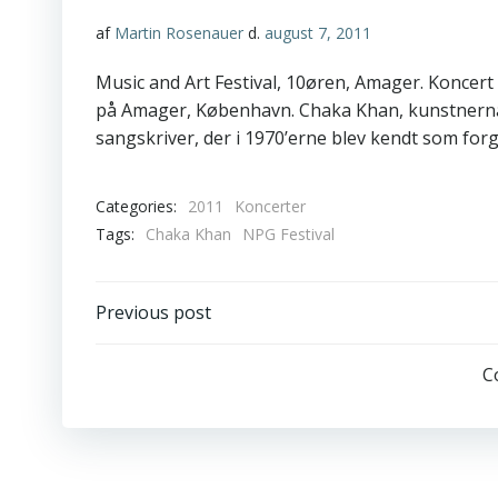
af
Martin Rosenauer
d.
august 7, 2011
Music and Art Festival, 10øren, Amager. Konce
på Amager, København. Chaka Khan, kunstnernav
sangskriver, der i 1970’erne blev kendt som for
Categories:
2011
Koncerter
Tags:
Chaka Khan
NPG Festival
Post
Previous post
navigation
C