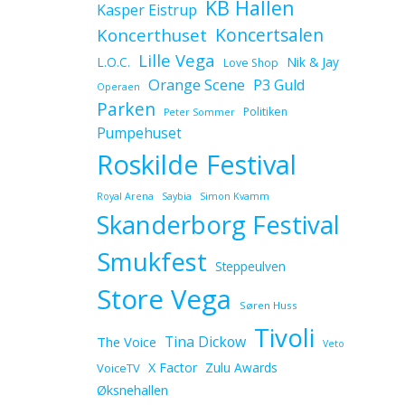
KB Hallen
Kasper Eistrup
Koncerthuset
Koncertsalen
Lille Vega
L.O.C.
Nik & Jay
Love Shop
Orange Scene
P3 Guld
Operaen
Parken
Politiken
Peter Sommer
Pumpehuset
Roskilde Festival
Royal Arena
Saybia
Simon Kvamm
Skanderborg Festival
Smukfest
Steppeulven
Store Vega
Søren Huss
Tivoli
Tina Dickow
The Voice
Veto
X Factor
Zulu Awards
VoiceTV
Øksnehallen