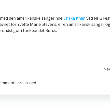
rt med den amerikanske sangerinde
Chaka Khan
ved NPG Fest
net for Yvette Marie Stevens, er en amerikansk sanger o
grundsfigur i funkbandet Rufus.
Post
Nex
navigation
omments are closed