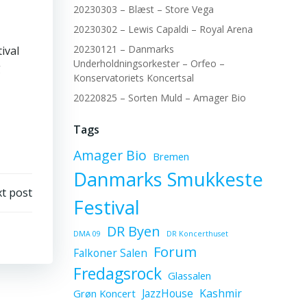
20230303 – Blæst – Store Vega
20230302 – Lewis Capaldi – Royal Arena
20230121 – Danmarks
ival
Underholdningsorkester – Orfeo –
g
Konservatoriets Koncertsal
20220825 – Sorten Muld – Amager Bio
Tags
Amager Bio
Bremen
Danmarks Smukkeste
t post
Festival
DR Byen
DMA 09
DR Koncerthuset
Forum
Falkoner Salen
Fredagsrock
Glassalen
JazzHouse
Kashmir
Grøn Koncert