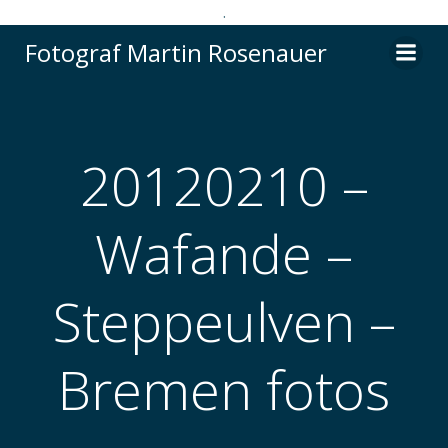
.
Videre
Fotograf Martin Rosenauer
til
indhold
20120210 –
Wafande –
Steppeulven –
Bremen fotos