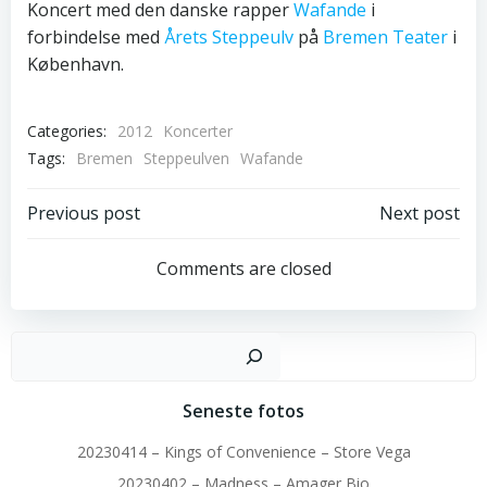
Koncert med den danske rapper
Wafande
i
forbindelse med
Årets Steppeulv
på
Bremen Teater
i
København.
Categories:
2012
Koncerter
Tags:
Bremen
Steppeulven
Wafande
Post
Post
Previous post
Next post
navigation
navigation
Comments are closed
Sø
Seneste fotos
20230414 – Kings of Convenience – Store Vega
20230402 – Madness – Amager Bio