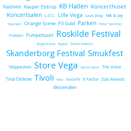
KB Hallen
Koncerthuset
Kashmir
Kasper Eistrup
Koncertsalen
Lille Vega
L.O.C.
Nik & Jay
Love Shop
Parken
Orange Scene
P3 Guld
Operaen
Peter Sommer
Roskilde Festival
Pumpehuset
Politiken
Royal Arena
Saybia
Simon Kvamm
Skanderborg Festival
Smukfest
Store Vega
The Voice
Steppeulven
Søren Huss
Tivoli
Tina Dickow
X Factor
Zulu Awards
VoiceTV
Veto
Øksnehallen