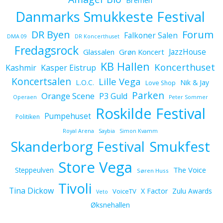
Bremen
Danmarks Smukkeste Festival
Forum
DR Byen
Falkoner Salen
DMA 09
DR Koncerthuset
Fredagsrock
JazzHouse
Glassalen
Grøn Koncert
KB Hallen
Koncerthuset
Kashmir
Kasper Eistrup
Koncertsalen
Lille Vega
L.O.C.
Nik & Jay
Love Shop
Parken
Orange Scene
P3 Guld
Operaen
Peter Sommer
Roskilde Festival
Pumpehuset
Politiken
Royal Arena
Saybia
Simon Kvamm
Skanderborg Festival
Smukfest
Store Vega
The Voice
Steppeulven
Søren Huss
Tivoli
Tina Dickow
X Factor
Zulu Awards
VoiceTV
Veto
Øksnehallen