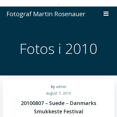
.
Videre
Fotograf Martin Rosenauer
til
indhold
Fotos i 2010
by
admin
august 7, 2010
20100807 – Suede – Danmarks
Smukkeste Festival