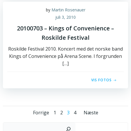
by
Martin Rosenauer
juli 3, 2010
20100703 – Kings of Convenience –
Roskilde Festival
Roskilde Festival 2010. Koncert med det norske band
Kings of Convenience på Arena Scene. I forgrunden
[…]
VIS FOTOS
Posts
Posts
Posts
Page
Page
Page
Page
Forrige
1
2
3
4
Næste
navigation
navigation
navigati
Sø