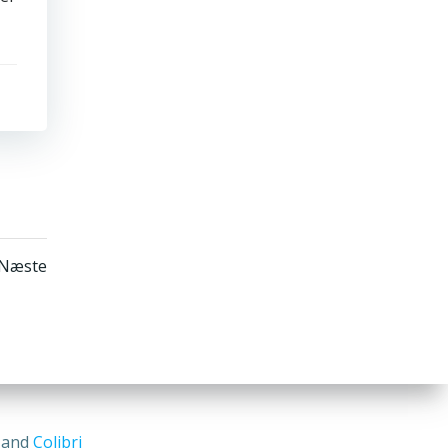
Posts
Næste
navigation
s and
Colibri