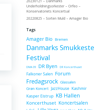
20230121 – Danmarks
Underholdningsorkester – Orfeo –
Konservatoriets Koncertsal
20220825 – Sorten Muld – Amager Bio
Tags
Amager Bio
Bremen
Danmarks Smukkeste
Festival
DR Byen
DMA 09
DR Koncerthuset
Forum
Falkoner Salen
Fredagsrock
Glassalen
JazzHouse
Kashmir
Grøn Koncert
KB Hallen
Kasper Eistrup
Koncerthuset
Koncertsalen
Lille Vega