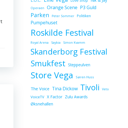
L.O.C.
Nik & Jay
Love Shop
Orange Scene
P3 Guld
Operaen
Parken
Politiken
Peter Sommer
rt
Pumpehuset
Roskilde Festival
Royal Arena
Saybia
Simon Kvamm
Skanderborg Festival
Smukfest
Steppeulven
Store Vega
Søren Huss
Tivoli
Tina Dickow
The Voice
Veto
X Factor
Zulu Awards
VoiceTV
Øksnehallen