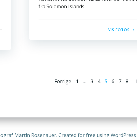
n
fra Solomon Islands.
VIS FOTOS
Posts
Posts
Page
Page
Page
Page
Page
Page
Page
Forrige
1
…
3
4
5
6
7
8
navigation
navigation
ograf Martin Rosenauer. Created for free using WordPres