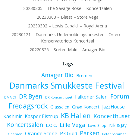
20230305 – The Savage Rose – Koncertsalen
20230303 – Blæst – Store Vega
20230302 – Lewis Capaldi – Royal Arena
20230121 – Danmarks Underholdningsorkester – Orfeo –
Konservatoriets Koncertsal
20220825 – Sorten Muld – Amager Bio
Tags
Amager Bio
Bremen
Danmarks Smukkeste Festival
Forum
DR Byen
Falkoner Salen
DMA 09
DR Koncerthuset
Fredagsrock
JazzHouse
Glassalen
Grøn Koncert
KB Hallen
Koncerthuset
Kashmir
Kasper Eistrup
Koncertsalen
Lille Vega
L.O.C.
Nik & Jay
Love Shop
Parken
Orange Scene
P3 Guld
Operaen
Peter Sommer