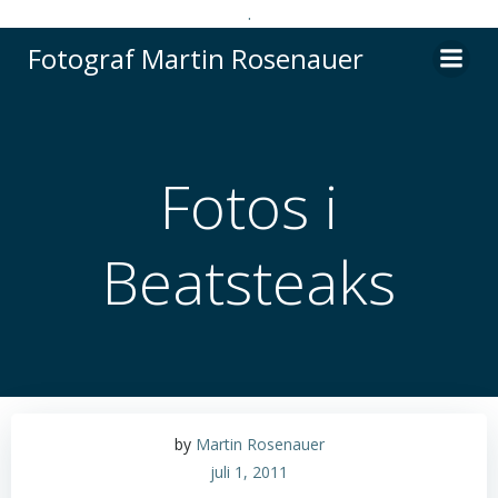
.
Videre
Fotograf Martin Rosenauer
til
indhold
Fotos i
Beatsteaks
by
Martin Rosenauer
juli 1, 2011