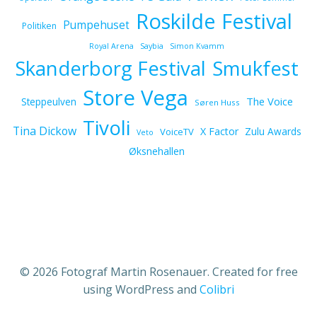
Roskilde Festival
Pumpehuset
Politiken
Royal Arena
Saybia
Simon Kvamm
Skanderborg Festival
Smukfest
Store Vega
The Voice
Steppeulven
Søren Huss
Tivoli
Tina Dickow
X Factor
Zulu Awards
VoiceTV
Veto
Øksnehallen
© 2026 Fotograf Martin Rosenauer. Created for free
using WordPress and
Colibri