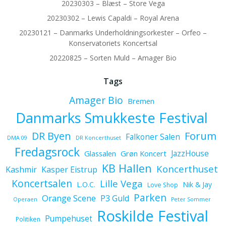
20230303 – Blæst – Store Vega
20230302 – Lewis Capaldi – Royal Arena
20230121 – Danmarks Underholdningsorkester – Orfeo –
Konservatoriets Koncertsal
20220825 – Sorten Muld – Amager Bio
Tags
Amager Bio
Bremen
Danmarks Smukkeste Festival
Forum
DR Byen
Falkoner Salen
DMA 09
DR Koncerthuset
Fredagsrock
JazzHouse
Glassalen
Grøn Koncert
KB Hallen
Koncerthuset
Kashmir
Kasper Eistrup
Koncertsalen
Lille Vega
L.O.C.
Nik & Jay
Love Shop
Parken
Orange Scene
P3 Guld
Operaen
Peter Sommer
Roskilde Festival
Pumpehuset
Politiken