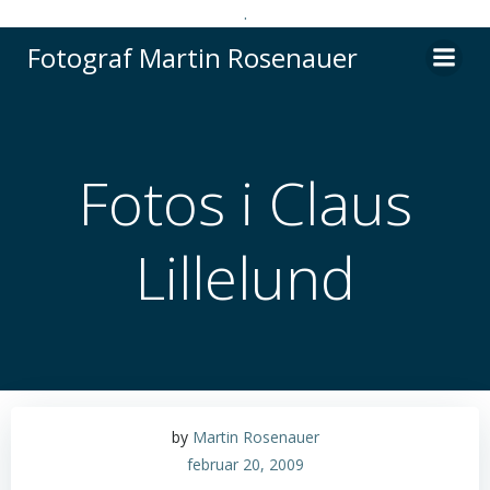
.
Videre
Fotograf Martin Rosenauer
til
indhold
Fotos i Claus
Lillelund
by
Martin Rosenauer
februar 20, 2009