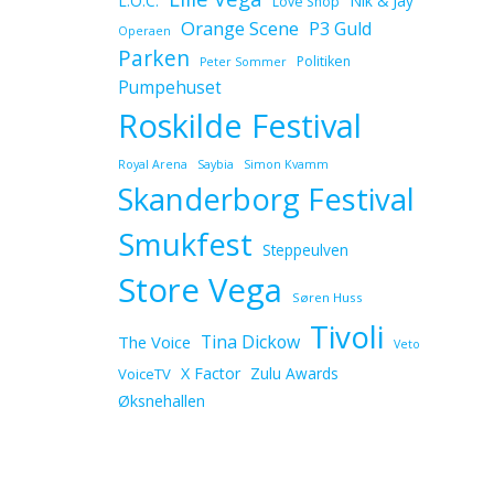
L.O.C.
Nik & Jay
Love Shop
Orange Scene
P3 Guld
Operaen
Parken
Politiken
Peter Sommer
Pumpehuset
Roskilde Festival
Royal Arena
Saybia
Simon Kvamm
Skanderborg Festival
Smukfest
Steppeulven
Store Vega
Søren Huss
Tivoli
Tina Dickow
The Voice
Veto
X Factor
Zulu Awards
VoiceTV
Øksnehallen