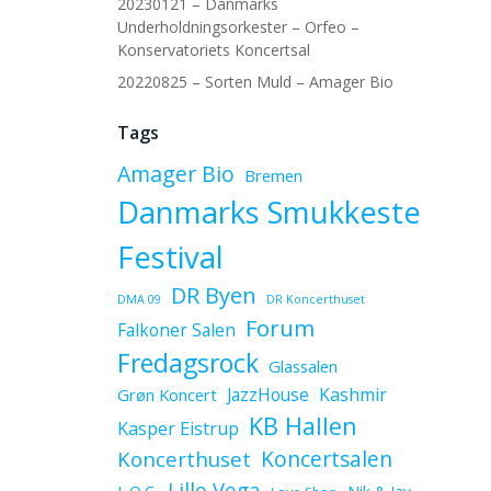
20230121 – Danmarks
Underholdningsorkester – Orfeo –
Konservatoriets Koncertsal
20220825 – Sorten Muld – Amager Bio
Tags
Amager Bio
Bremen
Danmarks Smukkeste
Festival
DR Byen
DMA 09
DR Koncerthuset
Forum
Falkoner Salen
Fredagsrock
Glassalen
JazzHouse
Kashmir
Grøn Koncert
KB Hallen
Kasper Eistrup
Koncerthuset
Koncertsalen
Lille Vega