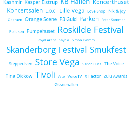
KB Hallen
Koncerthuset
Kashmir
Kasper Eistrup
Koncertsalen
Lille Vega
L.O.C.
Nik & Jay
Love Shop
Parken
Orange Scene
P3 Guld
Operaen
Peter Sommer
Roskilde Festival
Pumpehuset
Politiken
Royal Arena
Saybia
Simon Kvamm
Skanderborg Festival
Smukfest
Store Vega
The Voice
Steppeulven
Søren Huss
Tivoli
Tina Dickow
X Factor
Zulu Awards
VoiceTV
Veto
Øksnehallen