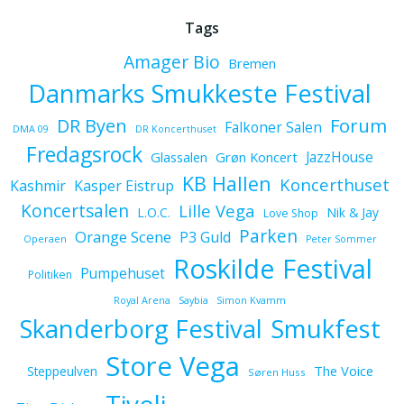
Tags
Amager Bio
Bremen
Danmarks Smukkeste Festival
Forum
DR Byen
Falkoner Salen
DMA 09
DR Koncerthuset
Fredagsrock
JazzHouse
Glassalen
Grøn Koncert
KB Hallen
Koncerthuset
Kashmir
Kasper Eistrup
Koncertsalen
Lille Vega
L.O.C.
Nik & Jay
Love Shop
Parken
Orange Scene
P3 Guld
Operaen
Peter Sommer
Roskilde Festival
Pumpehuset
Politiken
Royal Arena
Saybia
Simon Kvamm
Skanderborg Festival
Smukfest
Store Vega
The Voice
Steppeulven
Søren Huss