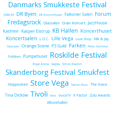
Danmarks Smukkeste Festival
Forum
DR Byen
Falkoner Salen
DMA 09
DR Koncerthuset
Fredagsrock
JazzHouse
Glassalen
Grøn Koncert
KB Hallen
Koncerthuset
Kashmir
Kasper Eistrup
Koncertsalen
Lille Vega
L.O.C.
Nik & Jay
Love Shop
Parken
Orange Scene
P3 Guld
Operaen
Peter Sommer
Roskilde Festival
Pumpehuset
Politiken
Royal Arena
Saybia
Simon Kvamm
Skanderborg Festival
Smukfest
Store Vega
The Voice
Steppeulven
Søren Huss
Tivoli
Tina Dickow
X Factor
Zulu Awards
VoiceTV
Veto
Øksnehallen