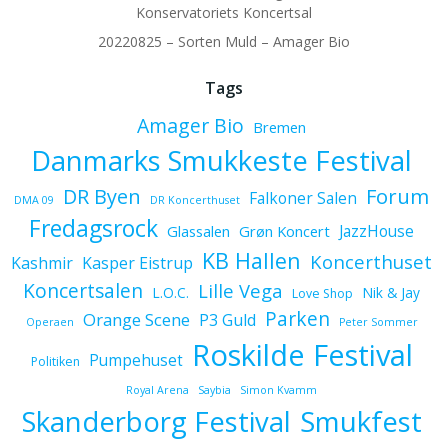
Konservatoriets Koncertsal
20220825 – Sorten Muld – Amager Bio
Tags
Amager Bio
Bremen
Danmarks Smukkeste Festival
Forum
DR Byen
Falkoner Salen
DMA 09
DR Koncerthuset
Fredagsrock
JazzHouse
Glassalen
Grøn Koncert
KB Hallen
Koncerthuset
Kashmir
Kasper Eistrup
Koncertsalen
Lille Vega
L.O.C.
Nik & Jay
Love Shop
Parken
Orange Scene
P3 Guld
Operaen
Peter Sommer
Roskilde Festival
Pumpehuset
Politiken
Royal Arena
Saybia
Simon Kvamm
Skanderborg Festival
Smukfest