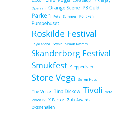
L.O.C.
Nik & Jay
Love Shop
Orange Scene
P3 Guld
Operaen
Parken
Politiken
Peter Sommer
Pumpehuset
Roskilde Festival
Royal Arena
Saybia
Simon Kvamm
Skanderborg Festival
Smukfest
Steppeulven
Store Vega
Søren Huss
Tivoli
Tina Dickow
The Voice
Veto
X Factor
Zulu Awards
VoiceTV
Øksnehallen