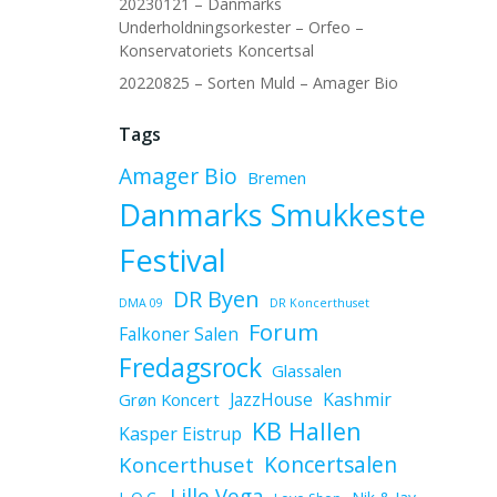
20230121 – Danmarks
Underholdningsorkester – Orfeo –
Konservatoriets Koncertsal
20220825 – Sorten Muld – Amager Bio
Tags
Amager Bio
Bremen
Danmarks Smukkeste
Festival
DR Byen
DMA 09
DR Koncerthuset
Forum
Falkoner Salen
Fredagsrock
Glassalen
JazzHouse
Kashmir
Grøn Koncert
KB Hallen
Kasper Eistrup
Koncerthuset
Koncertsalen
Lille Vega