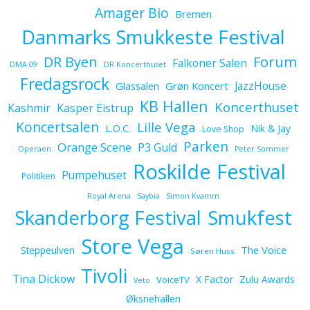
Amager Bio
Bremen
Danmarks Smukkeste Festival
Forum
DR Byen
Falkoner Salen
DMA 09
DR Koncerthuset
Fredagsrock
JazzHouse
Glassalen
Grøn Koncert
KB Hallen
Koncerthuset
Kashmir
Kasper Eistrup
Koncertsalen
Lille Vega
L.O.C.
Nik & Jay
Love Shop
Parken
Orange Scene
P3 Guld
Operaen
Peter Sommer
Roskilde Festival
Pumpehuset
Politiken
Royal Arena
Saybia
Simon Kvamm
Skanderborg Festival
Smukfest
Store Vega
The Voice
Steppeulven
Søren Huss
Tivoli
Tina Dickow
X Factor
Zulu Awards
VoiceTV
Veto
Øksnehallen