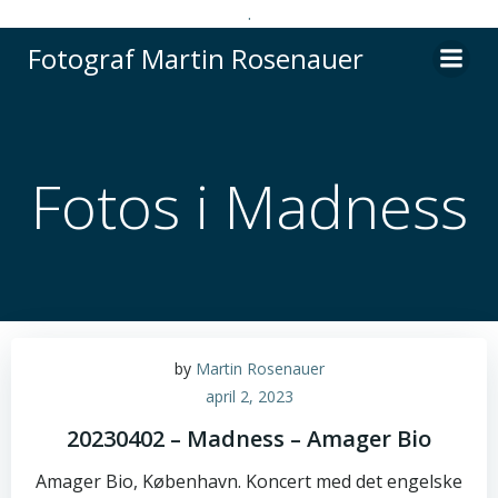
.
Videre
Fotograf Martin Rosenauer
til
indhold
Fotos i Madness
by
Martin Rosenauer
april 2, 2023
20230402 – Madness – Amager Bio
Amager Bio, København. Koncert med det engelske