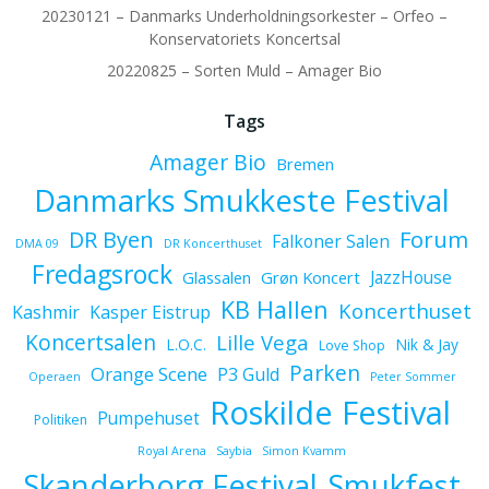
20230121 – Danmarks Underholdningsorkester – Orfeo –
Konservatoriets Koncertsal
20220825 – Sorten Muld – Amager Bio
Tags
Amager Bio
Bremen
Danmarks Smukkeste Festival
Forum
DR Byen
Falkoner Salen
DMA 09
DR Koncerthuset
Fredagsrock
JazzHouse
Glassalen
Grøn Koncert
KB Hallen
Koncerthuset
Kashmir
Kasper Eistrup
Koncertsalen
Lille Vega
L.O.C.
Nik & Jay
Love Shop
Parken
Orange Scene
P3 Guld
Operaen
Peter Sommer
Roskilde Festival
Pumpehuset
Politiken
Royal Arena
Saybia
Simon Kvamm
Skanderborg Festival
Smukfest