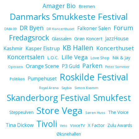
Amager Bio
Bremen
Danmarks Smukkeste Festival
Forum
DR Byen
Falkoner Salen
DMA 09
DR Koncerthuset
Fredagsrock
JazzHouse
Glassalen
Grøn Koncert
KB Hallen
Koncerthuset
Kashmir
Kasper Eistrup
Koncertsalen
Lille Vega
L.O.C.
Nik & Jay
Love Shop
Parken
Orange Scene
P3 Guld
Operaen
Peter Sommer
Roskilde Festival
Pumpehuset
Politiken
Royal Arena
Saybia
Simon Kvamm
Skanderborg Festival
Smukfest
Store Vega
The Voice
Steppeulven
Søren Huss
Tivoli
Tina Dickow
X Factor
Zulu Awards
VoiceTV
Veto
Øksnehallen