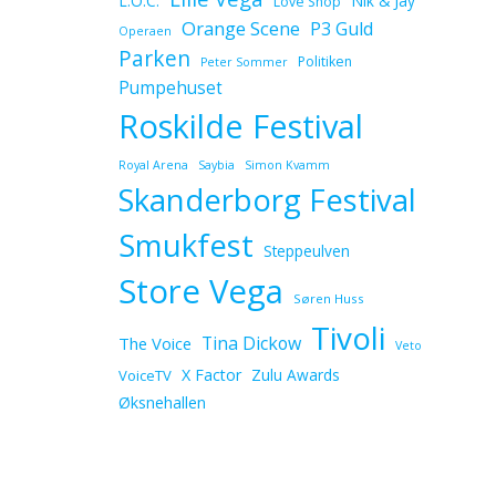
L.O.C.
Nik & Jay
Love Shop
Orange Scene
P3 Guld
Operaen
Parken
Politiken
Peter Sommer
Pumpehuset
Roskilde Festival
Royal Arena
Saybia
Simon Kvamm
Skanderborg Festival
Smukfest
Steppeulven
Store Vega
Søren Huss
Tivoli
Tina Dickow
The Voice
Veto
X Factor
Zulu Awards
VoiceTV
Øksnehallen