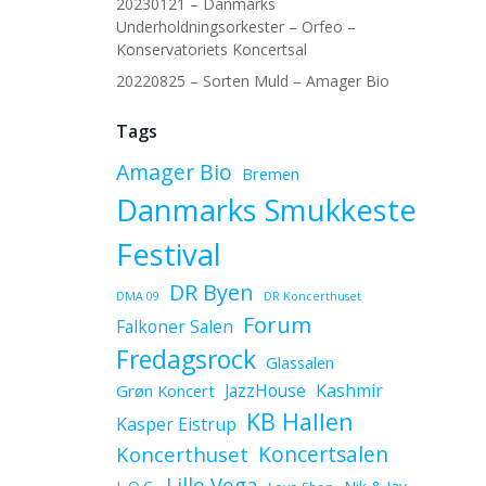
20230121 – Danmarks
Underholdningsorkester – Orfeo –
Konservatoriets Koncertsal
20220825 – Sorten Muld – Amager Bio
Tags
Amager Bio
Bremen
Danmarks Smukkeste
Festival
DR Byen
DMA 09
DR Koncerthuset
Forum
Falkoner Salen
Fredagsrock
Glassalen
JazzHouse
Kashmir
Grøn Koncert
KB Hallen
Kasper Eistrup
Koncerthuset
Koncertsalen
Lille Vega