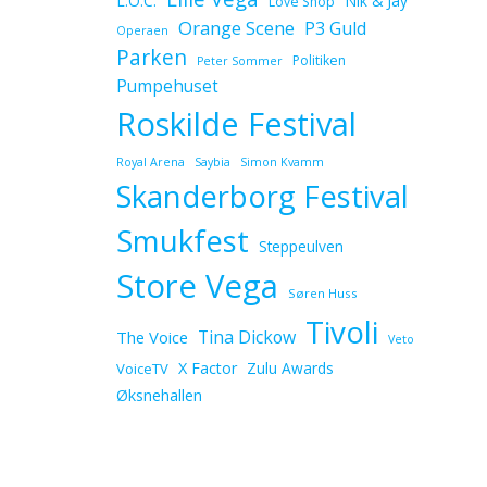
L.O.C.
Nik & Jay
Love Shop
Orange Scene
P3 Guld
Operaen
Parken
Politiken
Peter Sommer
Pumpehuset
Roskilde Festival
Royal Arena
Saybia
Simon Kvamm
Skanderborg Festival
Smukfest
Steppeulven
Store Vega
Søren Huss
Tivoli
Tina Dickow
The Voice
Veto
X Factor
Zulu Awards
VoiceTV
Øksnehallen