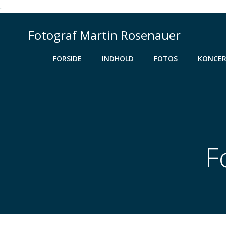
.
Videre
til
Fotograf Martin Rosenauer
indhold
FORSIDE
INDHOLD
FOTOS
KONCER
F