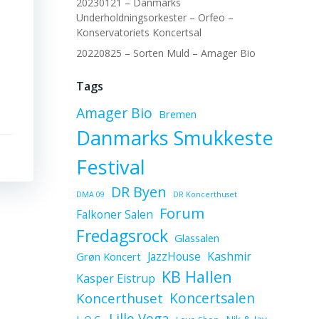
20230121 – Danmarks
Underholdningsorkester – Orfeo –
Konservatoriets Koncertsal
20220825 – Sorten Muld – Amager Bio
Tags
Amager Bio
Bremen
Danmarks Smukkeste
Festival
DR Byen
DMA 09
DR Koncerthuset
Forum
Falkoner Salen
Fredagsrock
Glassalen
JazzHouse
Kashmir
Grøn Koncert
KB Hallen
Kasper Eistrup
Koncerthuset
Koncertsalen
Lille Vega