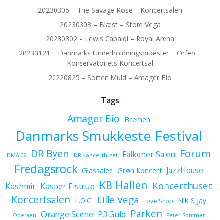
20230305 – The Savage Rose – Koncertsalen
20230303 – Blæst – Store Vega
20230302 – Lewis Capaldi – Royal Arena
20230121 – Danmarks Underholdningsorkester – Orfeo –
Konservatoriets Koncertsal
20220825 – Sorten Muld – Amager Bio
Tags
Amager Bio
Bremen
Danmarks Smukkeste Festival
Forum
DR Byen
Falkoner Salen
DMA 09
DR Koncerthuset
Fredagsrock
JazzHouse
Glassalen
Grøn Koncert
KB Hallen
Koncerthuset
Kashmir
Kasper Eistrup
Koncertsalen
Lille Vega
L.O.C.
Nik & Jay
Love Shop
Parken
Orange Scene
P3 Guld
Operaen
Peter Sommer