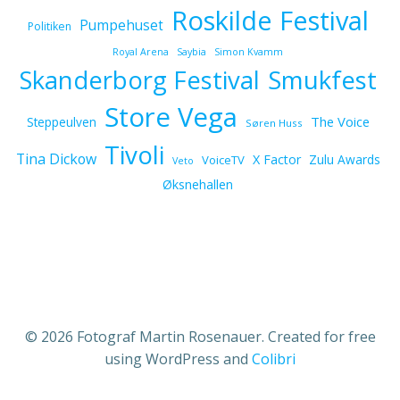
Roskilde Festival
Pumpehuset
Politiken
Royal Arena
Saybia
Simon Kvamm
Skanderborg Festival
Smukfest
Store Vega
The Voice
Steppeulven
Søren Huss
Tivoli
Tina Dickow
X Factor
Zulu Awards
VoiceTV
Veto
Øksnehallen
© 2026 Fotograf Martin Rosenauer. Created for free
using WordPress and
Colibri