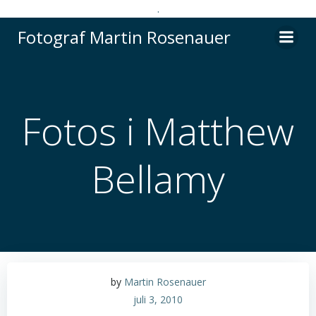
.
Videre
Fotograf Martin Rosenauer
til
indhold
Fotos i Matthew
Bellamy
by
Martin Rosenauer
juli 3, 2010