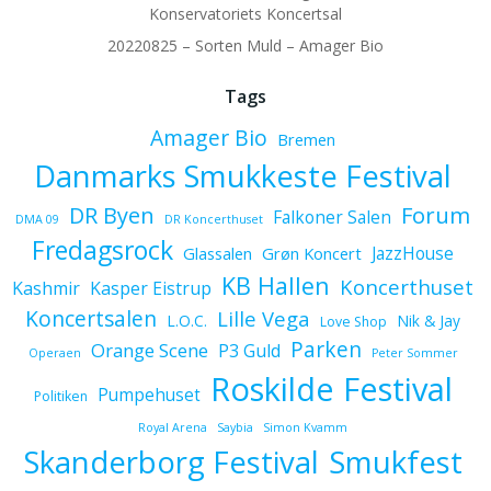
Konservatoriets Koncertsal
20220825 – Sorten Muld – Amager Bio
Tags
Amager Bio
Bremen
Danmarks Smukkeste Festival
Forum
DR Byen
Falkoner Salen
DMA 09
DR Koncerthuset
Fredagsrock
JazzHouse
Glassalen
Grøn Koncert
KB Hallen
Koncerthuset
Kashmir
Kasper Eistrup
Koncertsalen
Lille Vega
L.O.C.
Nik & Jay
Love Shop
Parken
Orange Scene
P3 Guld
Operaen
Peter Sommer
Roskilde Festival
Pumpehuset
Politiken
Royal Arena
Saybia
Simon Kvamm
Skanderborg Festival
Smukfest