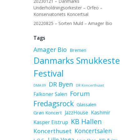
20230121 – Danmarks
Underholdningsorkester – Orfeo –
Konservatoriets Koncertsal
20220825 – Sorten Muld – Amager Bio
Tags
Amager Bio
Bremen
Danmarks Smukkeste
Festival
DR Byen
DMA 09
DR Koncerthuset
Forum
Falkoner Salen
Fredagsrock
Glassalen
JazzHouse
Kashmir
Grøn Koncert
KB Hallen
Kasper Eistrup
Koncerthuset
Koncertsalen
Lille Vega