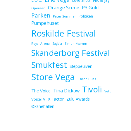
L.O.C.
Nik & Jay
Love Shop
Orange Scene
P3 Guld
Operaen
Parken
Politiken
Peter Sommer
Pumpehuset
Roskilde Festival
Royal Arena
Saybia
Simon Kvamm
Skanderborg Festival
Smukfest
Steppeulven
Store Vega
Søren Huss
Tivoli
Tina Dickow
The Voice
Veto
X Factor
Zulu Awards
VoiceTV
Øksnehallen