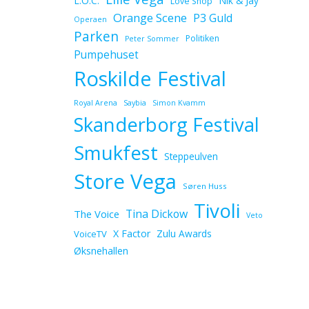
L.O.C.
Nik & Jay
Love Shop
Orange Scene
P3 Guld
Operaen
Parken
Politiken
Peter Sommer
Pumpehuset
Roskilde Festival
Royal Arena
Saybia
Simon Kvamm
Skanderborg Festival
Smukfest
Steppeulven
Store Vega
Søren Huss
Tivoli
Tina Dickow
The Voice
Veto
X Factor
Zulu Awards
VoiceTV
Øksnehallen