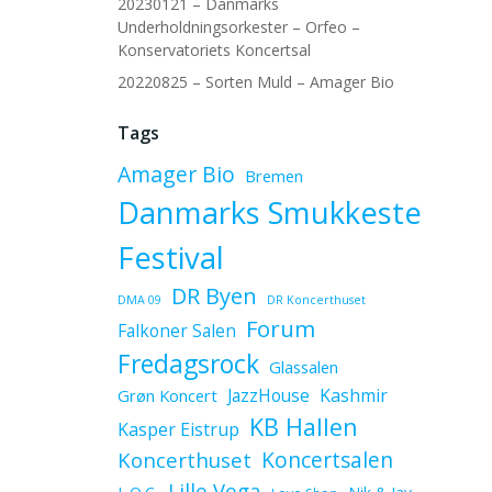
20230121 – Danmarks
Underholdningsorkester – Orfeo –
Konservatoriets Koncertsal
20220825 – Sorten Muld – Amager Bio
Tags
Amager Bio
Bremen
Danmarks Smukkeste
Festival
DR Byen
DMA 09
DR Koncerthuset
Forum
Falkoner Salen
Fredagsrock
Glassalen
JazzHouse
Kashmir
Grøn Koncert
KB Hallen
Kasper Eistrup
Koncerthuset
Koncertsalen
Lille Vega