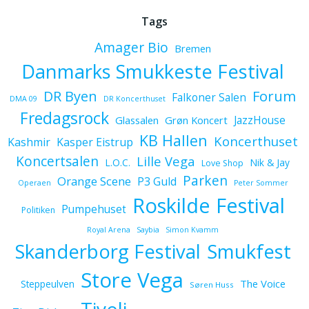
Tags
Amager Bio
Bremen
Danmarks Smukkeste Festival
Forum
DR Byen
Falkoner Salen
DMA 09
DR Koncerthuset
Fredagsrock
JazzHouse
Glassalen
Grøn Koncert
KB Hallen
Koncerthuset
Kashmir
Kasper Eistrup
Koncertsalen
Lille Vega
L.O.C.
Nik & Jay
Love Shop
Parken
Orange Scene
P3 Guld
Operaen
Peter Sommer
Roskilde Festival
Pumpehuset
Politiken
Royal Arena
Saybia
Simon Kvamm
Skanderborg Festival
Smukfest
Store Vega
The Voice
Steppeulven
Søren Huss