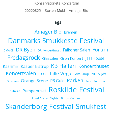
Konservatoriets Koncertsal
20220825 – Sorten Muld – Amager Bio
Tags
Amager Bio
Bremen
Danmarks Smukkeste Festival
Forum
DR Byen
Falkoner Salen
DMA 09
DR Koncerthuset
Fredagsrock
JazzHouse
Glassalen
Grøn Koncert
KB Hallen
Koncerthuset
Kashmir
Kasper Eistrup
Koncertsalen
Lille Vega
L.O.C.
Nik & Jay
Love Shop
Parken
Orange Scene
P3 Guld
Operaen
Peter Sommer
Roskilde Festival
Pumpehuset
Politiken
Royal Arena
Saybia
Simon Kvamm
Skanderborg Festival
Smukfest