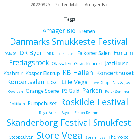
20220825 – Sorten Muld – Amager Bio
Tags
Amager Bio
Bremen
Danmarks Smukkeste Festival
Forum
DR Byen
Falkoner Salen
DMA 09
DR Koncerthuset
Fredagsrock
JazzHouse
Glassalen
Grøn Koncert
KB Hallen
Koncerthuset
Kashmir
Kasper Eistrup
Koncertsalen
Lille Vega
L.O.C.
Nik & Jay
Love Shop
Parken
Orange Scene
P3 Guld
Operaen
Peter Sommer
Roskilde Festival
Pumpehuset
Politiken
Royal Arena
Saybia
Simon Kvamm
Skanderborg Festival
Smukfest
Store Vega
The Voice
Steppeulven
Søren Huss