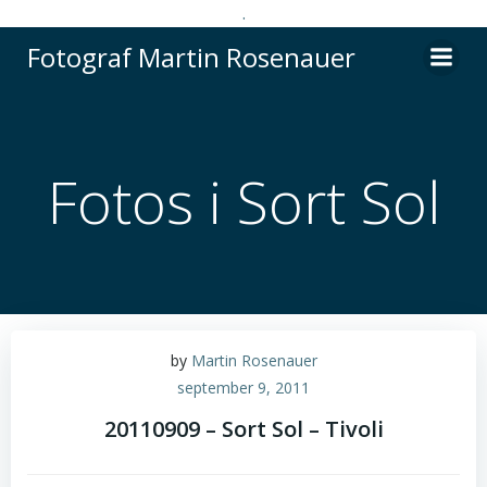
.
Videre
Fotograf Martin Rosenauer
til
indhold
Fotos i Sort Sol
by
Martin Rosenauer
september 9, 2011
20110909 – Sort Sol – Tivoli