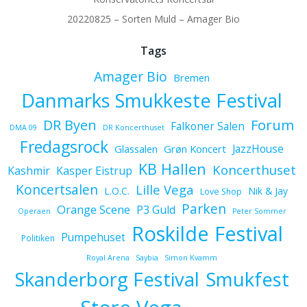
20220825 – Sorten Muld – Amager Bio
Tags
Amager Bio
Bremen
Danmarks Smukkeste Festival
Forum
DR Byen
Falkoner Salen
DMA 09
DR Koncerthuset
Fredagsrock
JazzHouse
Glassalen
Grøn Koncert
KB Hallen
Koncerthuset
Kashmir
Kasper Eistrup
Koncertsalen
Lille Vega
L.O.C.
Nik & Jay
Love Shop
Parken
Orange Scene
P3 Guld
Operaen
Peter Sommer
Roskilde Festival
Pumpehuset
Politiken
Royal Arena
Saybia
Simon Kvamm
Skanderborg Festival
Smukfest