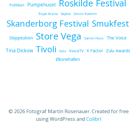
Roskilde Festival
Pumpehuset
Politiken
Royal Arena
Saybia
Simon Kvamm
Skanderborg Festival
Smukfest
Store Vega
The Voice
Steppeulven
Søren Huss
Tivoli
Tina Dickow
X Factor
Zulu Awards
VoiceTV
Veto
Øksnehallen
© 2026 Fotograf Martin Rosenauer. Created for free
using WordPress and
Colibri