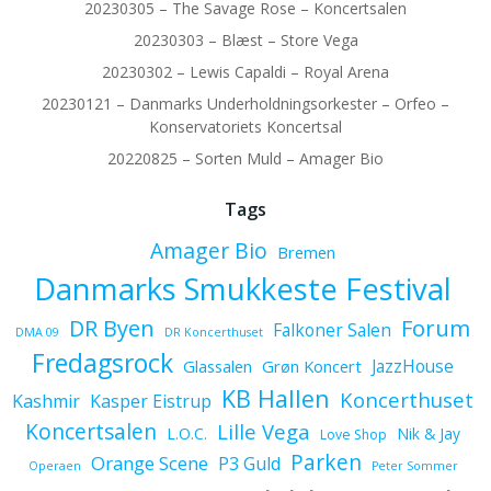
20230305 – The Savage Rose – Koncertsalen
20230303 – Blæst – Store Vega
20230302 – Lewis Capaldi – Royal Arena
20230121 – Danmarks Underholdningsorkester – Orfeo –
Konservatoriets Koncertsal
20220825 – Sorten Muld – Amager Bio
Tags
Amager Bio
Bremen
Danmarks Smukkeste Festival
Forum
DR Byen
Falkoner Salen
DMA 09
DR Koncerthuset
Fredagsrock
JazzHouse
Glassalen
Grøn Koncert
KB Hallen
Koncerthuset
Kashmir
Kasper Eistrup
Koncertsalen
Lille Vega
L.O.C.
Nik & Jay
Love Shop
Parken
Orange Scene
P3 Guld
Operaen
Peter Sommer