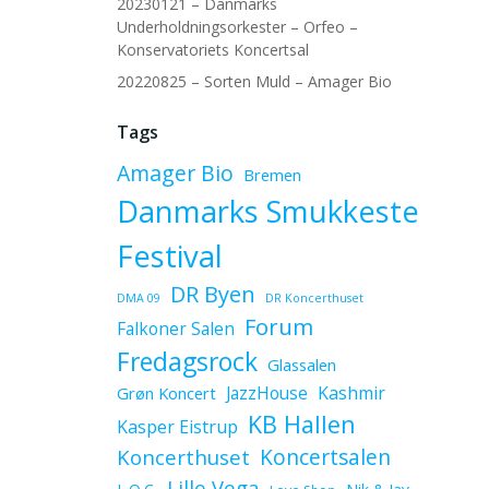
20230121 – Danmarks
Underholdningsorkester – Orfeo –
Konservatoriets Koncertsal
20220825 – Sorten Muld – Amager Bio
Tags
Amager Bio
Bremen
Danmarks Smukkeste
Festival
DR Byen
DMA 09
DR Koncerthuset
Forum
Falkoner Salen
Fredagsrock
Glassalen
JazzHouse
Kashmir
Grøn Koncert
KB Hallen
Kasper Eistrup
Koncerthuset
Koncertsalen
Lille Vega