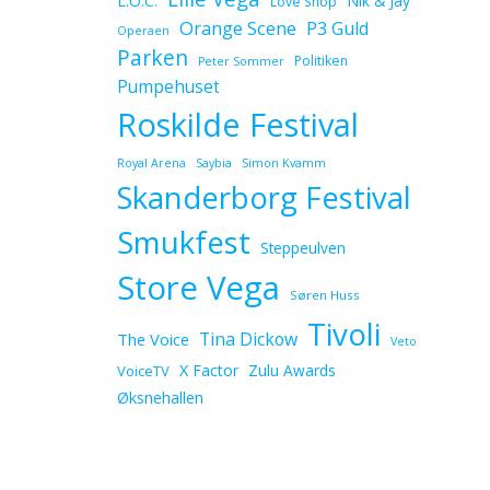
L.O.C.
Nik & Jay
Love Shop
Orange Scene
P3 Guld
Operaen
Parken
Politiken
Peter Sommer
Pumpehuset
Roskilde Festival
Royal Arena
Saybia
Simon Kvamm
Skanderborg Festival
Smukfest
Steppeulven
Store Vega
Søren Huss
Tivoli
Tina Dickow
The Voice
Veto
X Factor
Zulu Awards
VoiceTV
Øksnehallen