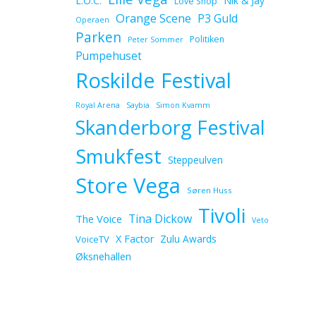
L.O.C.
Nik & Jay
Love Shop
Orange Scene
P3 Guld
Operaen
Parken
Politiken
Peter Sommer
Pumpehuset
Roskilde Festival
Royal Arena
Saybia
Simon Kvamm
Skanderborg Festival
Smukfest
Steppeulven
Store Vega
Søren Huss
Tivoli
Tina Dickow
The Voice
Veto
X Factor
Zulu Awards
VoiceTV
Øksnehallen