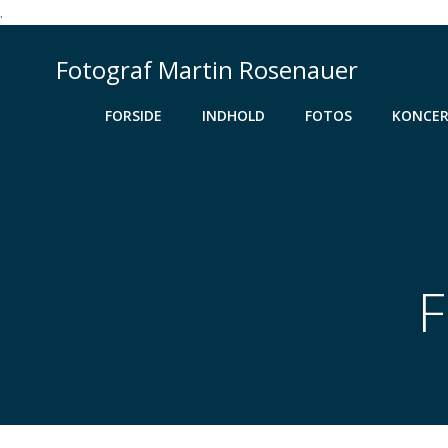
.
Videre
til
Fotograf Martin Rosenauer
indhold
FORSIDE
INDHOLD
FOTOS
KONCER
F