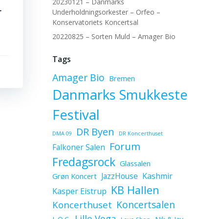
20230121 – Danmarks
r
Underholdningsorkester – Orfeo –
Konservatoriets Koncertsal
20220825 – Sorten Muld – Amager Bio
Tags
Amager Bio
Bremen
Danmarks Smukkeste
Festival
DR Byen
DMA 09
DR Koncerthuset
Forum
Falkoner Salen
Fredagsrock
Glassalen
JazzHouse
Kashmir
Grøn Koncert
KB Hallen
Kasper Eistrup
Koncerthuset
Koncertsalen
Lille Vega