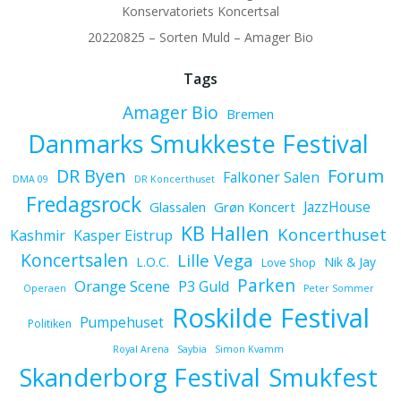
Konservatoriets Koncertsal
20220825 – Sorten Muld – Amager Bio
Tags
Amager Bio
Bremen
Danmarks Smukkeste Festival
Forum
DR Byen
Falkoner Salen
DMA 09
DR Koncerthuset
Fredagsrock
JazzHouse
Glassalen
Grøn Koncert
KB Hallen
Koncerthuset
Kashmir
Kasper Eistrup
Koncertsalen
Lille Vega
L.O.C.
Nik & Jay
Love Shop
Parken
Orange Scene
P3 Guld
Operaen
Peter Sommer
Roskilde Festival
Pumpehuset
Politiken
Royal Arena
Saybia
Simon Kvamm
Skanderborg Festival
Smukfest