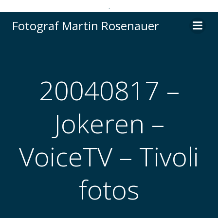
.
Videre
Fotograf Martin Rosenauer
til
indhold
20040817 –
Jokeren –
VoiceTV – Tivoli
fotos