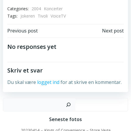
Categories:
2004
Koncerter
Tags:
Jokeren
Tivoli
VoiceTV
Post
Post
Previous post
Next post
navigation
navigation
No responses yet
Skriv et svar
Du skal være
logget ind
for at skrive en kommentar.
Sø
Seneste fotos
20230414 – Kings of Convenience – Store Vega