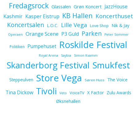
Fredagsrock
JazzHouse
Glassalen
Grøn Koncert
KB Hallen
Koncerthuset
Kashmir
Kasper Eistrup
Koncertsalen
Lille Vega
L.O.C.
Nik & Jay
Love Shop
Parken
Orange Scene
P3 Guld
Operaen
Peter Sommer
Roskilde Festival
Pumpehuset
Politiken
Royal Arena
Saybia
Simon Kvamm
Skanderborg Festival
Smukfest
Store Vega
The Voice
Steppeulven
Søren Huss
Tivoli
Tina Dickow
X Factor
Zulu Awards
VoiceTV
Veto
Øksnehallen