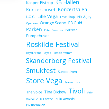
KB Hallen
Kasper Eistrup
Koncerthuset
Koncertsalen
Lille Vega
L.O.C.
Nik & Jay
Love Shop
Orange Scene
P3 Guld
Operaen
Parken
Politiken
Peter Sommer
Pumpehuset
Roskilde Festival
Royal Arena
Saybia
Simon Kvamm
Skanderborg Festival
Smukfest
Steppeulven
Store Vega
Søren Huss
Tivoli
Tina Dickow
The Voice
Veto
X Factor
Zulu Awards
VoiceTV
Øksnehallen