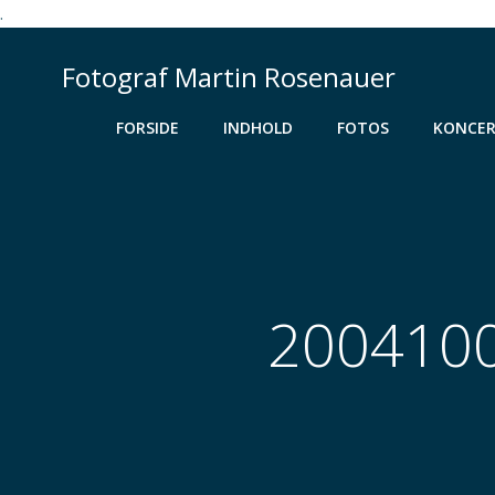
.
Videre
til
Fotograf Martin Rosenauer
indhold
FORSIDE
INDHOLD
FOTOS
KONCER
20041002