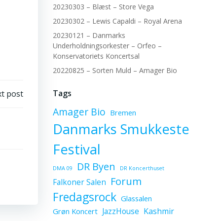
20230303 – Blæst – Store Vega
20230302 – Lewis Capaldi – Royal Arena
20230121 – Danmarks
Underholdningsorkester – Orfeo –
Konservatoriets Koncertsal
20220825 – Sorten Muld – Amager Bio
Tags
t post
Amager Bio
Bremen
Danmarks Smukkeste
Festival
DR Byen
DMA 09
DR Koncerthuset
Forum
Falkoner Salen
Fredagsrock
Glassalen
JazzHouse
Kashmir
Grøn Koncert