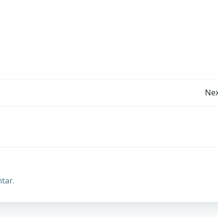
Post
Nex
navigation
tar.