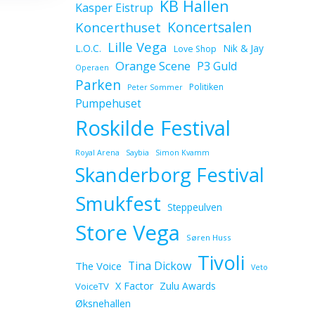
KB Hallen
Kasper Eistrup
Koncerthuset
Koncertsalen
Lille Vega
L.O.C.
Nik & Jay
Love Shop
Orange Scene
P3 Guld
Operaen
Parken
Politiken
Peter Sommer
Pumpehuset
Roskilde Festival
Royal Arena
Saybia
Simon Kvamm
Skanderborg Festival
Smukfest
Steppeulven
Store Vega
Søren Huss
Tivoli
Tina Dickow
The Voice
Veto
X Factor
Zulu Awards
VoiceTV
Øksnehallen