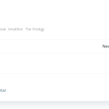
ival
Smukfest
The Prodigy
Post
Nex
navigation
tar.