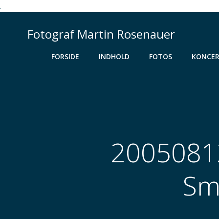
.
Videre
til
Fotograf Martin Rosenauer
indhold
FORSIDE
INDHOLD
FOTOS
KONCER
20050812
Sm