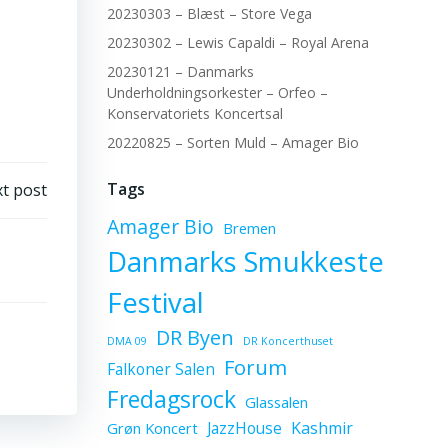
20230303 – Blæst – Store Vega
20230302 – Lewis Capaldi – Royal Arena
20230121 – Danmarks
Underholdningsorkester – Orfeo –
Konservatoriets Koncertsal
20220825 – Sorten Muld – Amager Bio
Tags
t post
Amager Bio
Bremen
Danmarks Smukkeste
Festival
DR Byen
DMA 09
DR Koncerthuset
Forum
Falkoner Salen
Fredagsrock
Glassalen
JazzHouse
Kashmir
Grøn Koncert