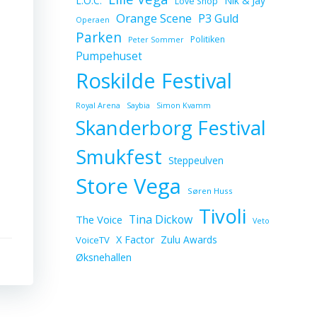
L.O.C.
Nik & Jay
Love Shop
Orange Scene
P3 Guld
Operaen
Parken
Politiken
Peter Sommer
Pumpehuset
Roskilde Festival
Royal Arena
Saybia
Simon Kvamm
Skanderborg Festival
Smukfest
Steppeulven
Store Vega
Søren Huss
Tivoli
Tina Dickow
The Voice
Veto
X Factor
Zulu Awards
VoiceTV
Øksnehallen