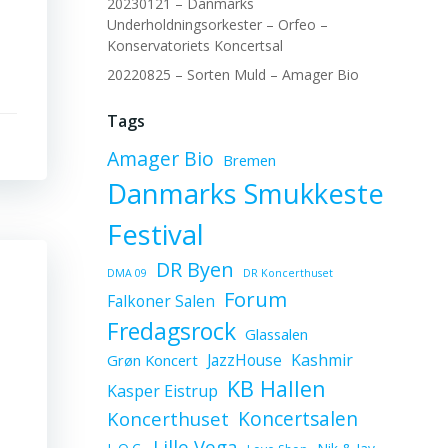
20230121 – Danmarks
Underholdningsorkester – Orfeo –
Konservatoriets Koncertsal
20220825 – Sorten Muld – Amager Bio
Tags
Amager Bio
Bremen
Danmarks Smukkeste
Festival
DR Byen
DMA 09
DR Koncerthuset
Forum
Falkoner Salen
Fredagsrock
Glassalen
JazzHouse
Kashmir
Grøn Koncert
KB Hallen
Kasper Eistrup
Koncerthuset
Koncertsalen
Lille Vega