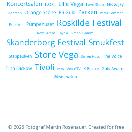
Koncertsalen
Lille Vega
L.O.C.
Nik & Jay
Love Shop
Parken
Orange Scene
P3 Guld
Operaen
Peter Sommer
Roskilde Festival
Pumpehuset
Politiken
Royal Arena
Saybia
Simon Kvamm
Skanderborg Festival
Smukfest
Store Vega
The Voice
Steppeulven
Søren Huss
Tivoli
Tina Dickow
X Factor
Zulu Awards
VoiceTV
Veto
Øksnehallen
© 2026 Fotograf Martin Rosenauer. Created for free