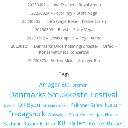
20230401 – Luna Ersahin – Royal Arena
20230324 – Fever Ray – Store Vega
20230305 – The Savage Rose – Koncertsalen
20230303 – Blæst – Store Vega
20230302 – Lewis Capaldi – Royal Arena
20230121 – Danmarks Underholdningsorkester – Orfeo –
Konservatoriets Koncertsal
20220825 – Sorten Muld – Amager Bio
Tags
Amager Bio
Bremen
Danmarks Smukkeste Festival
Forum
DR Byen
Falkoner Salen
DMA 09
DR Koncerthuset
Fredagsrock
JazzHouse
Glassalen
Grøn Koncert
KB Hallen
Koncerthuset
Kashmir
Kasper Eistrup