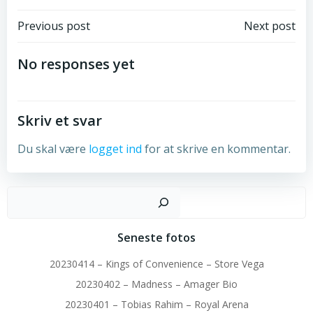
Post
Post
Previous post
Next post
navigation
navigation
No responses yet
Skriv et svar
Du skal være
logget ind
for at skrive en kommentar.
Sø
Seneste fotos
20230414 – Kings of Convenience – Store Vega
20230402 – Madness – Amager Bio
20230401 – Tobias Rahim – Royal Arena