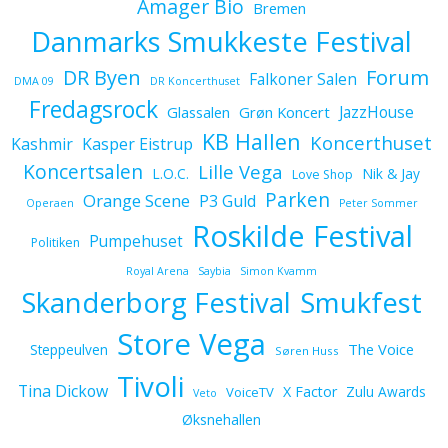
Amager Bio
Bremen
Danmarks Smukkeste Festival
Forum
DR Byen
Falkoner Salen
DMA 09
DR Koncerthuset
Fredagsrock
JazzHouse
Glassalen
Grøn Koncert
KB Hallen
Koncerthuset
Kashmir
Kasper Eistrup
Koncertsalen
Lille Vega
L.O.C.
Nik & Jay
Love Shop
Parken
Orange Scene
P3 Guld
Operaen
Peter Sommer
Roskilde Festival
Pumpehuset
Politiken
Royal Arena
Saybia
Simon Kvamm
Skanderborg Festival
Smukfest
Store Vega
The Voice
Steppeulven
Søren Huss
Tivoli
Tina Dickow
X Factor
Zulu Awards
VoiceTV
Veto
Øksnehallen