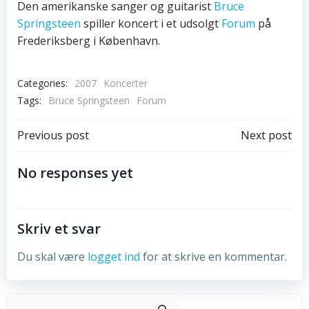
Den amerikanske sanger og guitarist
Bruce
Springsteen
spiller koncert i et udsolgt
Forum
på
Frederiksberg i København.
Categories:
2007
Koncerter
Tags:
Bruce Springsteen
Forum
Post
Post
Previous post
Next post
navigation
navigation
No responses yet
Skriv et svar
Du skal være
logget ind
for at skrive en kommentar.
Sø