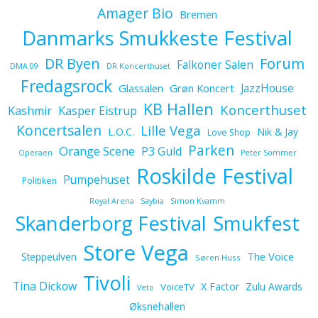
Amager Bio
Bremen
Danmarks Smukkeste Festival
Forum
DR Byen
Falkoner Salen
DMA 09
DR Koncerthuset
Fredagsrock
JazzHouse
Glassalen
Grøn Koncert
KB Hallen
Koncerthuset
Kashmir
Kasper Eistrup
Koncertsalen
Lille Vega
L.O.C.
Nik & Jay
Love Shop
Parken
Orange Scene
P3 Guld
Operaen
Peter Sommer
Roskilde Festival
Pumpehuset
Politiken
Royal Arena
Saybia
Simon Kvamm
Skanderborg Festival
Smukfest
Store Vega
The Voice
Steppeulven
Søren Huss
Tivoli
Tina Dickow
X Factor
Zulu Awards
VoiceTV
Veto
Øksnehallen