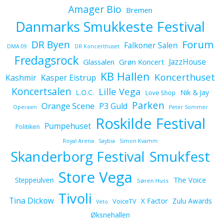
Amager Bio
Bremen
Danmarks Smukkeste Festival
Forum
DR Byen
Falkoner Salen
DMA 09
DR Koncerthuset
Fredagsrock
JazzHouse
Glassalen
Grøn Koncert
KB Hallen
Koncerthuset
Kashmir
Kasper Eistrup
Koncertsalen
Lille Vega
L.O.C.
Nik & Jay
Love Shop
Parken
Orange Scene
P3 Guld
Operaen
Peter Sommer
Roskilde Festival
Pumpehuset
Politiken
Royal Arena
Saybia
Simon Kvamm
Skanderborg Festival
Smukfest
Store Vega
The Voice
Steppeulven
Søren Huss
Tivoli
Tina Dickow
X Factor
Zulu Awards
VoiceTV
Veto
Øksnehallen