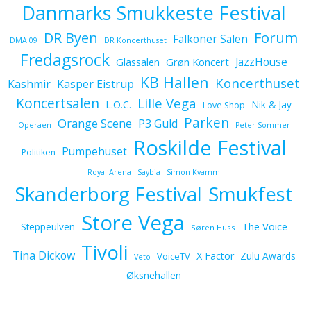
Danmarks Smukkeste Festival
Forum
DR Byen
Falkoner Salen
DMA 09
DR Koncerthuset
Fredagsrock
JazzHouse
Glassalen
Grøn Koncert
KB Hallen
Koncerthuset
Kashmir
Kasper Eistrup
Koncertsalen
Lille Vega
L.O.C.
Nik & Jay
Love Shop
Parken
Orange Scene
P3 Guld
Operaen
Peter Sommer
Roskilde Festival
Pumpehuset
Politiken
Royal Arena
Saybia
Simon Kvamm
Skanderborg Festival
Smukfest
Store Vega
The Voice
Steppeulven
Søren Huss
Tivoli
Tina Dickow
X Factor
Zulu Awards
VoiceTV
Veto
Øksnehallen