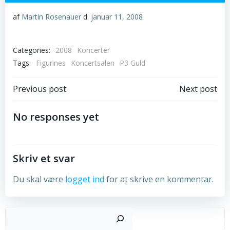
af
Martin Rosenauer
d.
januar 11, 2008
Categories:
2008
Koncerter
Tags:
Figurines
Koncertsalen
P3 Guld
Post
Post
Previous post
Next post
navigation
navigation
No responses yet
Skriv et svar
Du skal være
logget ind
for at skrive en kommentar.
Sø