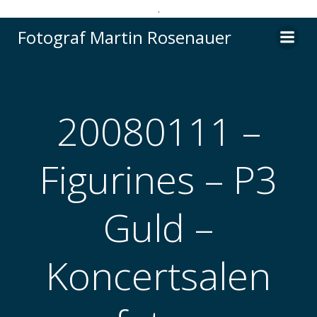
.
Videre
Fotograf Martin Rosenauer
til
indhold
20080111 –
Figurines – P3
Guld –
Koncertsalen