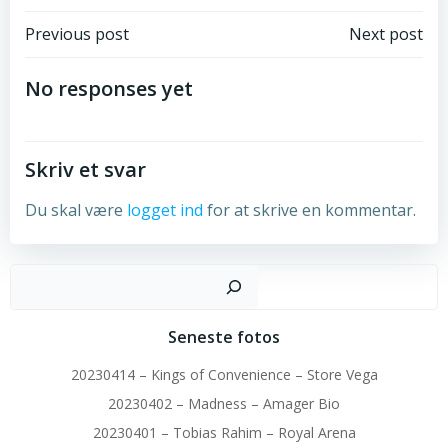
Post
Post
Previous post
Next post
navigation
navigation
No responses yet
Skriv et svar
Du skal være
logget ind
for at skrive en kommentar.
Sø
Seneste fotos
20230414 – Kings of Convenience – Store Vega
20230402 – Madness – Amager Bio
20230401 – Tobias Rahim – Royal Arena