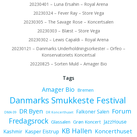
20230401 – Luna Ersahin – Royal Arena
20230324 – Fever Ray – Store Vega
20230305 – The Savage Rose – Koncertsalen
20230303 – Blæst – Store Vega
20230302 – Lewis Capaldi – Royal Arena
20230121 – Danmarks Underholdningsorkester – Orfeo –
Konservatoriets Koncertsal
20220825 – Sorten Muld – Amager Bio
Tags
Amager Bio
Bremen
Danmarks Smukkeste Festival
Forum
DR Byen
Falkoner Salen
DMA 09
DR Koncerthuset
Fredagsrock
JazzHouse
Glassalen
Grøn Koncert
KB Hallen
Koncerthuset
Kashmir
Kasper Eistrup