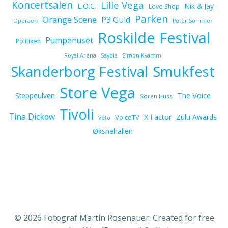
Koncertsalen
Lille Vega
L.O.C.
Nik & Jay
Love Shop
Parken
Orange Scene
P3 Guld
Operaen
Peter Sommer
Roskilde Festival
Pumpehuset
Politiken
Royal Arena
Saybia
Simon Kvamm
Skanderborg Festival
Smukfest
Store Vega
The Voice
Steppeulven
Søren Huss
Tivoli
Tina Dickow
X Factor
Zulu Awards
VoiceTV
Veto
Øksnehallen
© 2026 Fotograf Martin Rosenauer. Created for free