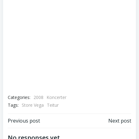
Categories:
2008
Koncerter
Tags:
Store Vega
Teitur
Post
Post
Previous post
Next post
navigation
navigation
No responses yet