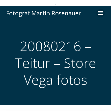
.
Videre
Fotograf Martin Rosenauer
til
indhold
20080216 –
Teitur – Store
Vega fotos