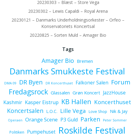
20230303 – Blæst – Store Vega
20230302 – Lewis Capaldi – Royal Arena
20230121 – Danmarks Underholdningsorkester – Orfeo –
Konservatoriets Koncertsal
20220825 – Sorten Muld – Amager Bio
Tags
Amager Bio
Bremen
Danmarks Smukkeste Festival
Forum
DR Byen
Falkoner Salen
DMA 09
DR Koncerthuset
Fredagsrock
JazzHouse
Glassalen
Grøn Koncert
KB Hallen
Koncerthuset
Kashmir
Kasper Eistrup
Koncertsalen
Lille Vega
L.O.C.
Nik & Jay
Love Shop
Parken
Orange Scene
P3 Guld
Operaen
Peter Sommer
Roskilde Festival
Pumpehuset
Politiken