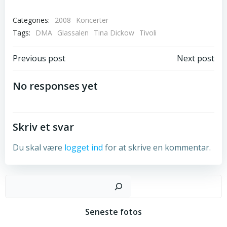
Categories:
2008
Koncerter
Tags:
DMA
Glassalen
Tina Dickow
Tivoli
Post
Post
Previous post
Next post
navigation
navigation
No responses yet
Skriv et svar
Du skal være
logget ind
for at skrive en kommentar.
Sø
Seneste fotos