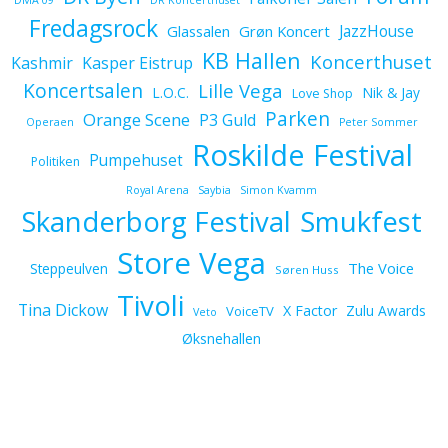
DMA 09
DR Koncerthuset
Fredagsrock
JazzHouse
Glassalen
Grøn Koncert
KB Hallen
Koncerthuset
Kashmir
Kasper Eistrup
Koncertsalen
Lille Vega
L.O.C.
Nik & Jay
Love Shop
Parken
Orange Scene
P3 Guld
Operaen
Peter Sommer
Roskilde Festival
Pumpehuset
Politiken
Royal Arena
Saybia
Simon Kvamm
Skanderborg Festival
Smukfest
Store Vega
The Voice
Steppeulven
Søren Huss
Tivoli
Tina Dickow
X Factor
Zulu Awards
VoiceTV
Veto
Øksnehallen