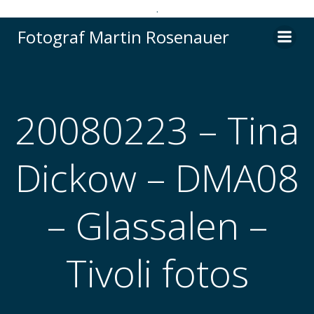
.
Videre
Fotograf Martin Rosenauer
til
indhold
20080223 – Tina
Dickow – DMA08
– Glassalen –
Tivoli fotos