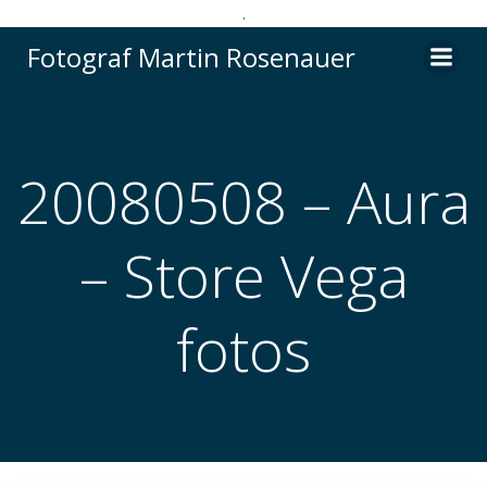
.
Videre
Fotograf Martin Rosenauer
til
indhold
20080508 – Aura
– Store Vega
fotos