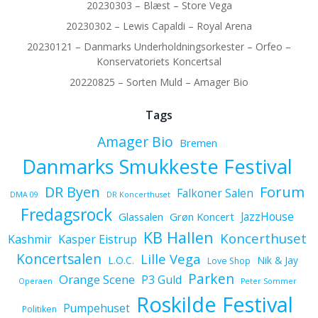
20230303 – Blæst – Store Vega
20230302 – Lewis Capaldi – Royal Arena
20230121 – Danmarks Underholdningsorkester – Orfeo –
Konservatoriets Koncertsal
20220825 – Sorten Muld – Amager Bio
Tags
Amager Bio
Bremen
Danmarks Smukkeste Festival
Forum
DR Byen
Falkoner Salen
DMA 09
DR Koncerthuset
Fredagsrock
JazzHouse
Glassalen
Grøn Koncert
KB Hallen
Koncerthuset
Kashmir
Kasper Eistrup
Koncertsalen
Lille Vega
L.O.C.
Nik & Jay
Love Shop
Parken
Orange Scene
P3 Guld
Operaen
Peter Sommer
Roskilde Festival
Pumpehuset
Politiken