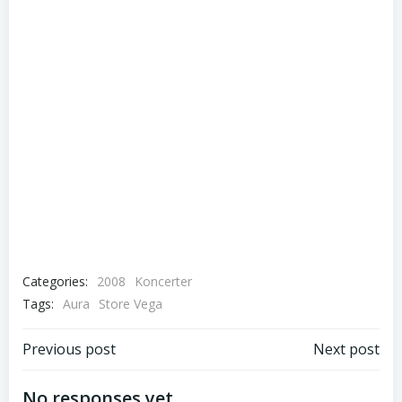
Categories:
2008
Koncerter
Tags:
Aura
Store Vega
Post
Post
Previous post
Next post
navigation
navigation
No responses yet