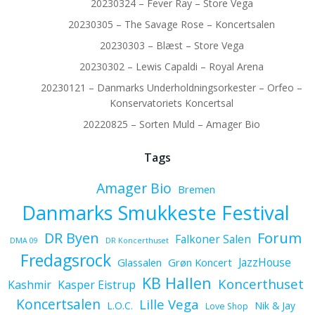
20230324 – Fever Ray – Store Vega
20230305 – The Savage Rose – Koncertsalen
20230303 – Blæst – Store Vega
20230302 – Lewis Capaldi – Royal Arena
20230121 – Danmarks Underholdningsorkester – Orfeo –
Konservatoriets Koncertsal
20220825 – Sorten Muld – Amager Bio
Tags
Amager Bio
Bremen
Danmarks Smukkeste Festival
Forum
DR Byen
Falkoner Salen
DMA 09
DR Koncerthuset
Fredagsrock
JazzHouse
Glassalen
Grøn Koncert
KB Hallen
Koncerthuset
Kashmir
Kasper Eistrup
Koncertsalen
Lille Vega
L.O.C.
Nik & Jay
Love Shop