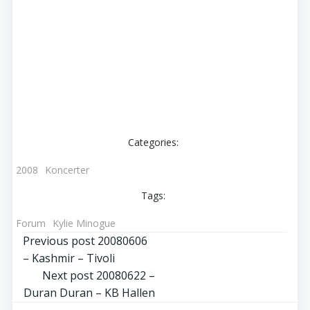
Categories:
2008
Koncerter
Tags:
Forum
Kylie Minogue
Post
Previous post
20080606
– Kashmir – Tivoli
navigation
Post
Next post
20080622 –
Duran Duran – KB Hallen