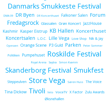
Danmarks Smukkeste Festival
Forum
DR Byen
Falkoner Salen
DMA 09
DR Koncerthuset
Fredagsrock
JazzHouse
Glassalen
Grøn Koncert
KB Hallen
Koncerthuset
Kashmir
Kasper Eistrup
Koncertsalen
Lille Vega
L.O.C.
Nik & Jay
Love Shop
Parken
Orange Scene
P3 Guld
Operaen
Peter Sommer
Roskilde Festival
Pumpehuset
Politiken
Royal Arena
Saybia
Simon Kvamm
Skanderborg Festival
Smukfest
Store Vega
The Voice
Steppeulven
Søren Huss
Tivoli
Tina Dickow
X Factor
Zulu Awards
VoiceTV
Veto
Øksnehallen