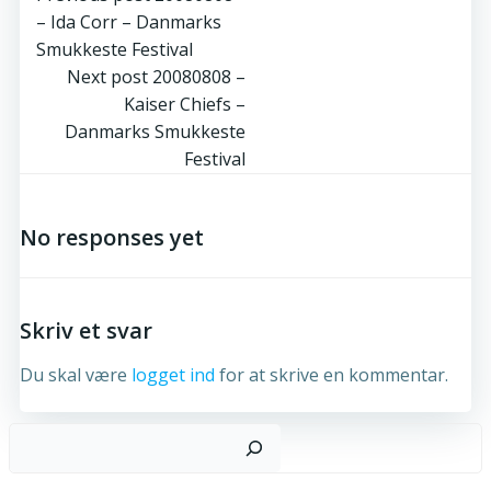
Post
– Ida Corr – Danmarks
navigation
Smukkeste Festival
Post
Next post
20080808 –
Kaiser Chiefs –
navigation
Danmarks Smukkeste
Festival
No responses yet
Skriv et svar
Du skal være
logget ind
for at skrive en kommentar.
S