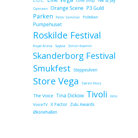
L.O.C.
Nik & Jay
Love Shop
Orange Scene
P3 Guld
Operaen
Parken
Politiken
Peter Sommer
Pumpehuset
Roskilde Festival
Royal Arena
Saybia
Simon Kvamm
Skanderborg Festival
Smukfest
Steppeulven
Store Vega
Søren Huss
Tivoli
Tina Dickow
The Voice
Veto
X Factor
Zulu Awards
VoiceTV
Øksnehallen