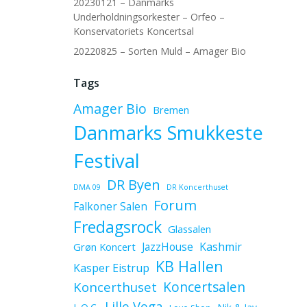
20230121 – Danmarks
Underholdningsorkester – Orfeo –
Konservatoriets Koncertsal
20220825 – Sorten Muld – Amager Bio
Tags
Amager Bio
Bremen
Danmarks Smukkeste
Festival
DR Byen
DMA 09
DR Koncerthuset
Forum
Falkoner Salen
Fredagsrock
Glassalen
JazzHouse
Kashmir
Grøn Koncert
KB Hallen
Kasper Eistrup
Koncerthuset
Koncertsalen
Lille Vega